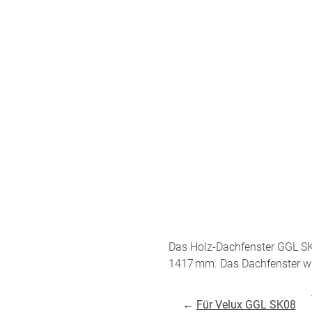
ÜBER UNS
VERSAND
AGB
Kostenloser Mus
Impressum
Versandinformat
Datenschutz
Reklamation
FAQ
Widerruf
Das Holz-Dachfenster GGL S
Kontakt
1417 mm. Das Dachfenster wir
Unsere Versand
←
Für Velux GGL SK08