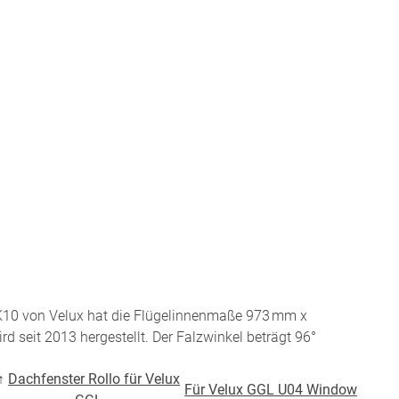
BEZAHLUNG
terversand
Vorkasse
ion
PayPal
Kreditkarte
Rechnung
K10 von Velux hat die Flügelinnenmaße 973 mm x
Google Pay
d seit 2013 hergestellt. Der Falzwinkel beträgt 96°
Apple Pay
partner
↑
Dachfenster Rollo für Velux
Für Velux GGL U04 Window