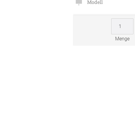
Modell
Zubehö
en
ter
Menge
der
l