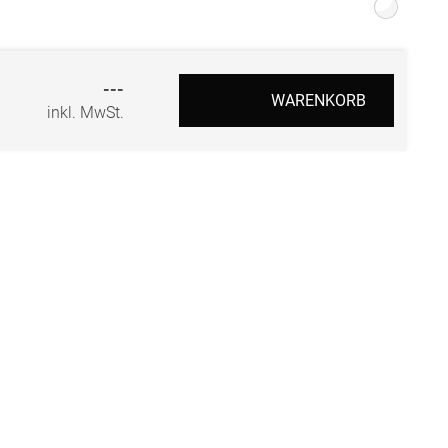
r
---
WARENKORB
inkl. MwSt.