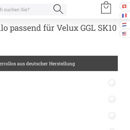
llo passend für Velux GGL SK10
e Räume
rrollos aus deutscher Herstellung
Kissen
ssen
Tischdecke
fertigung
schdecken
rössen
Stoffe
fertigung
r
kostoffe
rössen