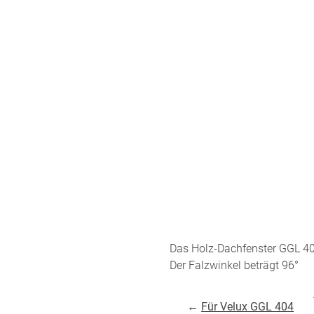
ÜBER UNS
VERSAND
AGB
Kostenloser Mus
Impressum
Versandinformat
Datenschutz
Reklamation
FAQ
Widerruf
Das Holz-Dachfenster GGL 4
Kontakt
Der Falzwinkel beträgt 96°
Unsere Versand
←
Für Velux GGL 404