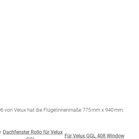
BEZAHLUNG
terversand
Vorkasse
ion
PayPal
Kreditkarte
Rechnung
06 von Velux hat die Flügelinnenmaße 775 mm x 940 mm.
Google Pay
Apple Pay
partner
↑
Dachfenster Rollo für Velux
Für Velux GGL 408 Window