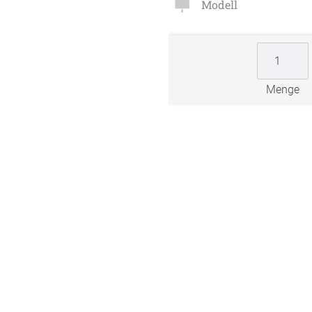
Modell
Zubehö
en
ter
Menge
der
l