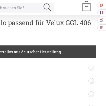
llo passend für Velux GGL 406
e Räume
rrollos aus deutscher Herstellung
Kissen
ssen
Tischdecke
fertigung
schdecken
rössen
Stoffe
fertigung
r
kostoffe
rössen