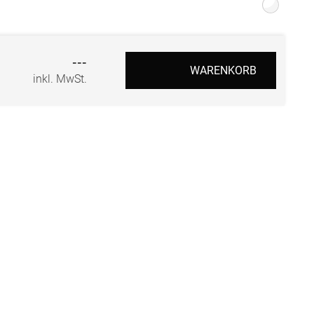
r
---
WARENKORB
inkl. MwSt.