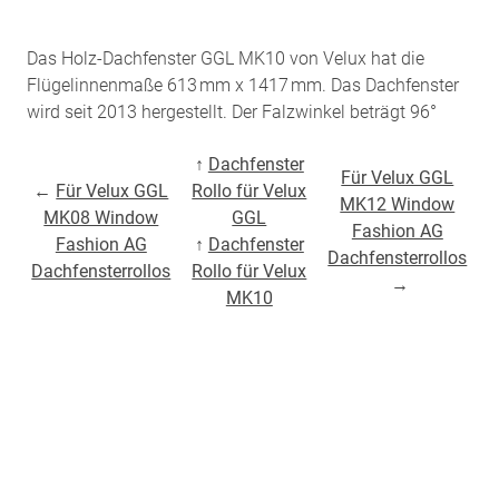
Das Holz-Dachfenster GGL MK10 von Velux hat die
Flügelinnenmaße 613 mm x 1417 mm. Das Dachfenster
wird seit 2013 hergestellt. Der Falzwinkel beträgt 96°
↑
Dachfenster
Für Velux GGL
←
Für Velux GGL
Rollo für Velux
MK12 Window
MK08 Window
GGL
Fashion AG
Fashion AG
↑
Dachfenster
Dachfensterrollos
Dachfensterrollos
Rollo für Velux
→
MK10