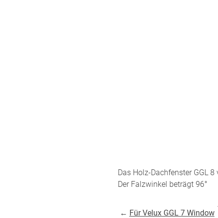
ÜBER UNS
VERSAND
AGB
Kostenloser Mus
Impressum
Versandinformat
Datenschutz
Reklamation
FAQ
Widerruf
Das Holz-Dachfenster GGL 8
Kontakt
Der Falzwinkel beträgt 96°
Unsere Versand
←
Für Velux GGL 7 Window