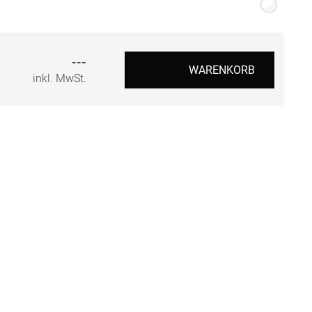
r
---
WARENKORB
inkl. MwSt.