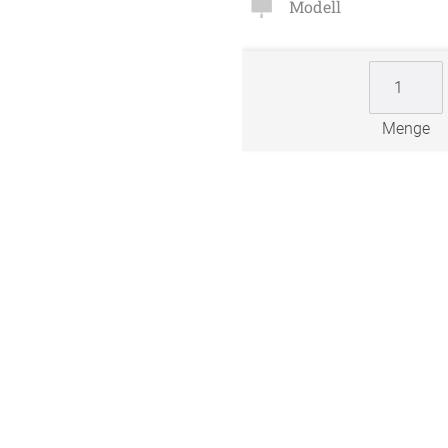
Modell
Zubehö
en
ter
Menge
der
l