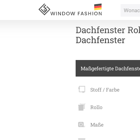
Dachfenster Rol
Dachfenster
Für Ihr
Maßgefertigte Dachfenste
vorhang
Stoff / Farbe
Alle Ki
Massan
Rollo
Alle Ti
Fertigg
ardinen
Maße
Massan
Zubehö
inen
Alle De
Fertigg
tange