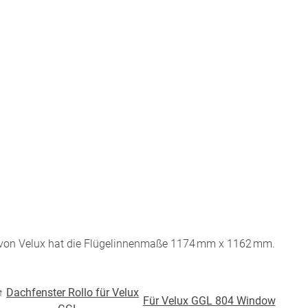
BEZAHLUNG
terversand
Vorkasse
ion
PayPal
Kreditkarte
Rechnung
 von Velux hat die Flügelinnenmaße 1174 mm x 1162 mm.
Google Pay
Apple Pay
partner
↑
Dachfenster Rollo für Velux
Für Velux GGL 804 Window