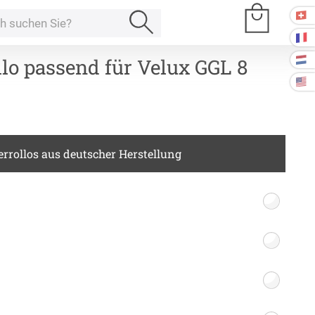
lo passend für Velux GGL 8
e Räume
rrollos aus deutscher Herstellung
Kissen
ssen
Tischdecke
fertigung
schdecken
rössen
Stoffe
fertigung
r
kostoffe
rössen