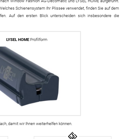
ennt nach Window Fashion AG-Decomatic und LYSEL HOME aufgeführt.
fertigung
r
Welches Schienensystem Ihr Plissee verwendet, finden Sie auf dem
ffen. Auf den ersten Blick unterscheiden sich insbesondere die
kostoffe
rössen
r
LYSEL HOME
Profilform
nfach, damit wir Ihnen weiterhelfen können.