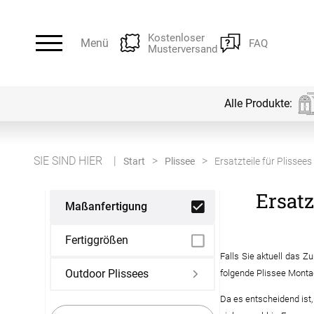
Kostenloser
Menü
FAQ
Musterversand
Alle Produkte:
Alle Produkte:
Für Ihre Fenster & Türen
SIE SIND HIER
Start
Plissee
Ersatzteile für Plissees
Ersat
Plissee
Lamellen
Maßanfertigung
Fertiggrößen
Alle Plissees
Alle Lamellen
Rollo
Jalousien
Falls Sie aktuell das Z
Outdoor Plissees
folgende Plissee Monta
Massanfertigung
Massanfertigung
Da es entscheidend ist,
Alle Rollos
Alle Jalousien
Fertiggrössen
Zubehör
Dachfenster Rollo
Scheibeng