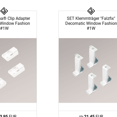
a® Clip Adapter
SET Klemmträger "Falzfix"
Window Fashion
Decomatic Window Fashion
#1W
#1W
3,95
EUR
21,45
EUR
Ab