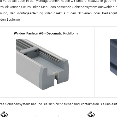
d Farbe als auch in der Montagetechnik, haben wir unsere Ersatzteile getr
Massan
Zubehö
erblick können Sie im linken Menü das passende Schienensystem auswählen. 
hnung, der Montageanleitung oder direkt auf den Schienen oder Bediengri
inen
Alle De
Fertigg
tange
iden Systeme:
Zubehö
en
Window Fashion AG - Decomatic
Profilform
ter
der
l
teres Schienensystem hat und Sie sich nicht sicher sind, kontaktieren Sie uns ei