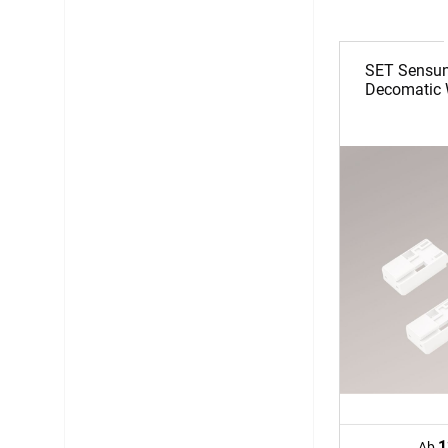
SET Sensun
Decomatic 
1
Ab