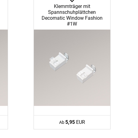
Klemmträger mit
Spannschuhplättchen
Decomatic Window Fashion
#1W
BEZAHLUNG
terversand
Vorkasse
ion
PayPal
Kreditkarte
5,95
EUR
Ab
Rechnung
Google Pay