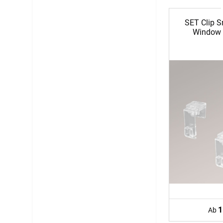
12:00 - 13.00 Uhr
SET Clip 
Live Chat
Window 
service@window-fashion.de
1
Ab