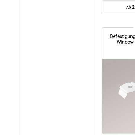
2
Ab
Befestigun
Window 