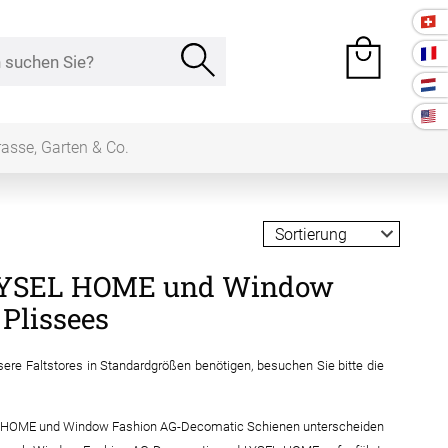
rasse, Garten & Co.
e Räume
r LYSEL HOME und Window
Kissen
Plissees
ssen
Tischdecke
sere Faltstores in Standardgrößen benötigen, besuchen Sie bitte die
fertigung
 HOME und Window Fashion AG-Decomatic Schienen unterscheiden
schdecken
rössen
Stoffe