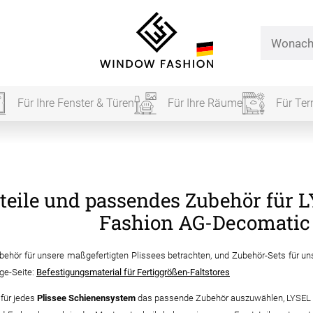
Für Ihre Fenster & Türen
Für Ihre Räume
Für Ter
Für Ihr
zteile und passendes Zubehör fü
vorhang
Fashion AG-Decomatic 
Alle Ki
ubehör für unsere maßgefertigten Plissees betrachten, und Zubehör-Sets für un
ge-Seite:
Befestigungsmaterial für Fertiggrößen-Faltstores
Massan
 für jedes
Plissee Schienensystem
das passende Zubehör auszuwählen, LYSEL
Alle Ti
Fertigg
ardinen