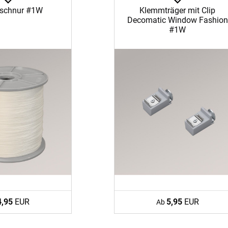
eschnur #1W
Klemmträger mit Clip
Decomatic Window Fashion
#1W
ÜBER UNS
VERSAND
AGB
Kostenloser Mus
Impressum
Versandinformat
Datenschutz
Reklamation
4,95
EUR
5,95
EUR
Ab
FAQ
Widerruf
Kontakt