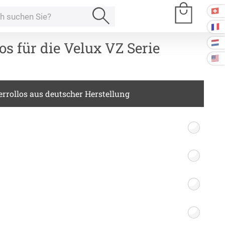
os für die Velux VZ Serie
e Räume
rrollos aus deutscher Herstellung
Kissen
ssen
Tischdecke
fertigung
schdecken
rössen
Stoffe
fertigung
r
kostoffe
rössen