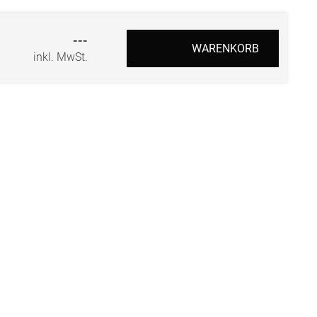
r
---
WARENKORB
inkl. MwSt.