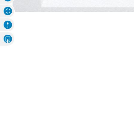
Explosions-Zeichnung
Animation
Eigenes Ambiente
Foto hochladen
SERVICE
Haben Sie Fragen?
03745 75 92808
Servicezeiten
:
Montag - Freitag: 07:00 - 20:00 Uhr
Ausgenommen:
12:00 - 13.00 Uhr
Live Chat