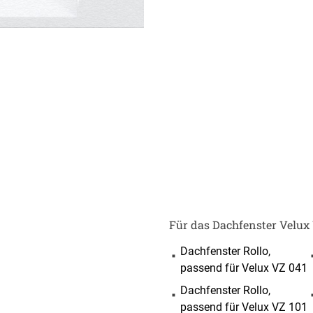
ÜBER UNS
VERSAND
AGB
Kostenloser Mus
Impressum
Versandinformat
Datenschutz
Reklamation
Für das Dachfenster Velux 
FAQ
Widerruf
Dachfenster Rollo,
Kontakt
passend für Velux VZ 041
Unsere Versand
Dachfenster Rollo,
passend für Velux VZ 101