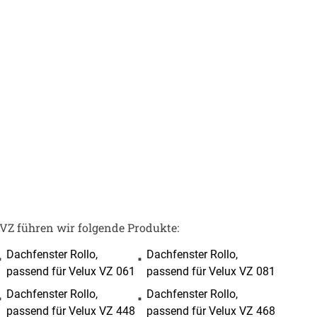
BEZAHLUNG
terversand
Vorkasse
ion
PayPal
Kreditkarte
VZ führen wir folgende Produkte:
Rechnung
Dachfenster Rollo,
Dachfenster Rollo,
Google Pay
passend für Velux VZ 061
passend für Velux VZ 081
Apple Pay
partner
Dachfenster Rollo,
Dachfenster Rollo,
passend für Velux VZ 448
passend für Velux VZ 468