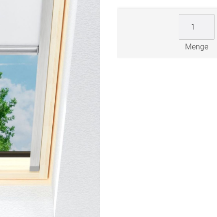
Zubehö
en
ter
Menge
der
l