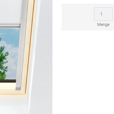
Zubehö
en
ter
Menge
der
l