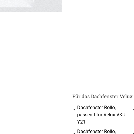
ÜBER UNS
VERSAND
AGB
Kostenloser Mus
Impressum
Versandinformat
Datenschutz
Reklamation
Für das Dachfenster Velux
FAQ
Widerruf
Dachfenster Rollo,
Kontakt
passend für Velux VKU
Y21
Unsere Versand
Dachfenster Rollo,