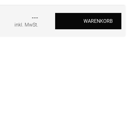
r
---
WARENKORB
inkl. MwSt.