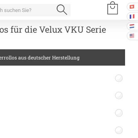
os für die Velux VKU Serie
e Räume
rrollos aus deutscher Herstellung
Kissen
ssen
Tischdecke
fertigung
schdecken
rössen
Stoffe
fertigung
r
kostoffe
rössen