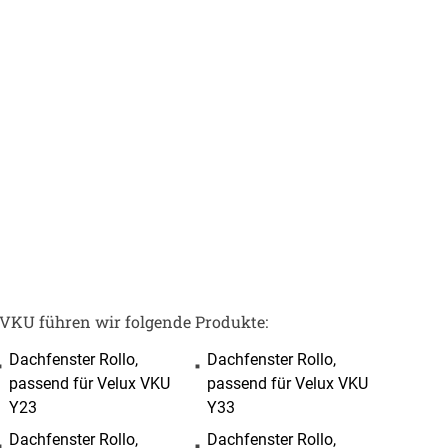
BEZAHLUNG
terversand
Vorkasse
ion
PayPal
Kreditkarte
 VKU führen wir folgende Produkte:
Rechnung
Dachfenster Rollo,
Dachfenster Rollo,
Google Pay
passend für Velux VKU
passend für Velux VKU
Apple Pay
Y23
Y33
partner
Dachfenster Rollo,
Dachfenster Rollo,