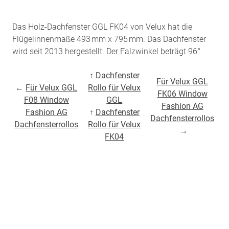
Das Holz-Dachfenster GGL FK04 von Velux hat die
Flügelinnenmaße 493 mm x 795 mm. Das Dachfenster
wird seit 2013 hergestellt. Der Falzwinkel beträgt 96°
↑
Dachfenster
Für Velux GGL
←
Für Velux GGL
Rollo für Velux
FK06 Window
F08 Window
GGL
Fashion AG
Fashion AG
↑
Dachfenster
Dachfensterrollos
Dachfensterrollos
Rollo für Velux
→
FK04