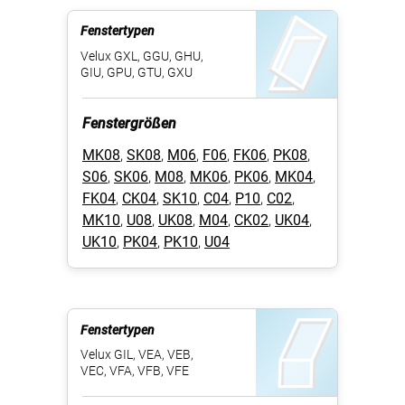
Fenstertypen
Velux GXL, GGU, GHU,
GIU, GPU, GTU, GXU
Fenstergrößen
MK08
,
SK08
,
M06
,
F06
,
FK06
,
PK08
,
S06
,
SK06
,
M08
,
MK06
,
PK06
,
MK04
,
FK04
,
CK04
,
SK10
,
C04
,
P10
,
C02
,
MK10
,
U08
,
UK08
,
M04
,
CK02
,
UK04
,
UK10
,
PK04
,
PK10
,
U04
Fenstertypen
Velux GIL, VEA, VEB,
VEC, VFA, VFB, VFE