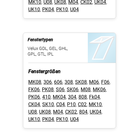
MK10
,
U08
,
UK08
,
M04
,
CK02
,
UK04
,
UK10
,
PK04
,
PK10
,
U04
Fenstertypen
Velux GDL, GEL, GHL,
GPL, GTL, IPL
Fenstergrößen
MK08
,
306
,
606
,
308
,
SK08
,
M06
,
F06
,
FK06
,
PK08
,
S06
,
SK06
,
M08
,
MK06
,
PK06
,
410
,
MK04
,
304
,
808
,
Fk04
,
CK04
,
SK10
,
C04
,
P10
,
C02
,
MK10
,
U08
,
UK08
,
M04
,
CK02
,
804
,
UK04
,
UK10
,
PK04
,
PK10
,
U04