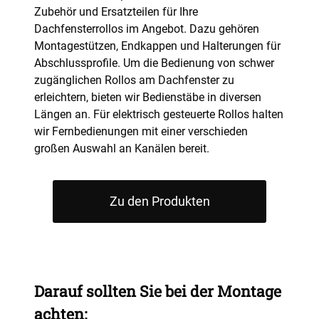
Wohnzimmer für entspanntes Filmschauen
Jetzt konfigurieren
kreieren eine behagliche Stimmung, perfekt für
Zubehör und Ersatzteilen für Ihre
wird, aber Blendung vermieden werden soll.
während des Tages.
Ess- und Wohnzimmer. Sie erlauben die Nutzung
Dachfensterrollos im Angebot. Dazu gehören
Sie sind ideal, um Räume mit viel natürlichem
von Tageslicht und bieten dennoch
Jetzt konfigurieren
Montagestützen, Endkappen und Halterungen für
Jetzt konfigurieren
Licht zu durchfluten und bieten einen moderaten
ausreichenden Sichtschutz.
Abschlussprofile. Um die Bedienung von schwer
Schutz vor direkter Sonneneinstrahlung. Perfekt
zugänglichen Rollos am Dachfenster zu
für Räume mit herrlicher Aussicht oder
Jetzt konfigurieren
erleichtern, bieten wir Bedienstäbe in diversen
Wintergärten, da sie den Eindruck von mehr Raum
Längen an. Für elektrisch gesteuerte Rollos halten
erzeugen.
wir Fernbedienungen mit einer verschieden
Jetzt konfigurieren
großen Auswahl an Kanälen bereit.
Zu den Produkten
Darauf sollten Sie bei der Montage
achten: