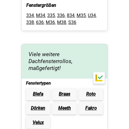
Fenstergrößen
334
,
M34
,
335
,
336
,
834
,
M35
,
U34
,
338
,
636
,
M36
,
M38
,
S36
Viele weitere
Dachfensterrollos,
maßgefertigt!
Fenstertypen
Blefa
Braas
Roto
Dörken
Meeth
Fakro
Velux