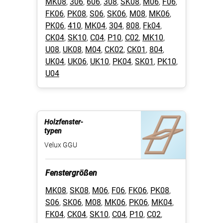
MK08
,
306
,
606
,
308
,
SK08
,
M06
,
F06
,
FK06
,
PK08
,
S06
,
SK06
,
M08
,
MK06
,
PK06
,
410
,
MK04
,
304
,
808
,
Fk04
,
CK04
,
SK10
,
C04
,
P10
,
C02
,
MK10
,
U08
,
UK08
,
M04
,
CK02
,
CK01
,
804
,
UK04
,
UK06
,
UK10
,
PK04
,
SK01
,
PK10
,
U04
Holzfenster-
typen
Velux GGU
Fenstergrößen
MK08
,
SK08
,
M06
,
F06
,
FK06
,
PK08
,
S06
,
SK06
,
M08
,
MK06
,
PK06
,
MK04
,
FK04
,
CK04
,
SK10
,
C04
,
P10
,
C02
,