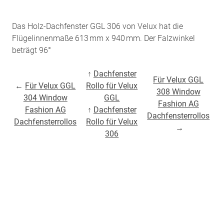
Das Holz-Dachfenster GGL 306 von Velux hat die
Flügelinnenmaße 613 mm x 940 mm. Der Falzwinkel
beträgt 96°
↑
Dachfenster
Für Velux GGL
←
Für Velux GGL
Rollo für Velux
308 Window
304 Window
GGL
Fashion AG
Fashion AG
↑
Dachfenster
Dachfensterrollos
Dachfensterrollos
Rollo für Velux
→
306