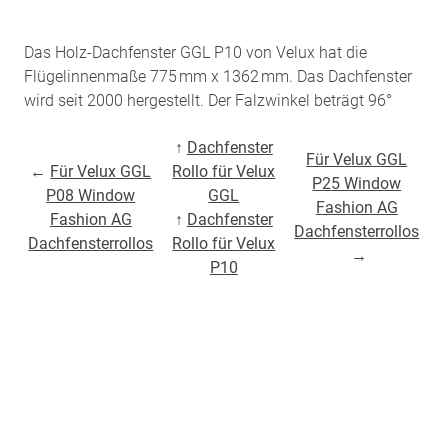
Das Holz-Dachfenster GGL P10 von Velux hat die
Flügelinnenmaße 775 mm x 1362 mm. Das Dachfenster
wird seit 2000 hergestellt. Der Falzwinkel beträgt 96°
↑
Dachfenster
Für Velux GGL
←
Für Velux GGL
Rollo für Velux
P25 Window
P08 Window
GGL
Fashion AG
Fashion AG
↑
Dachfenster
Dachfensterrollos
Dachfensterrollos
Rollo für Velux
→
P10