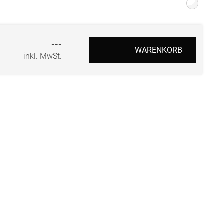
r
---
WARENKORB
inkl. MwSt.