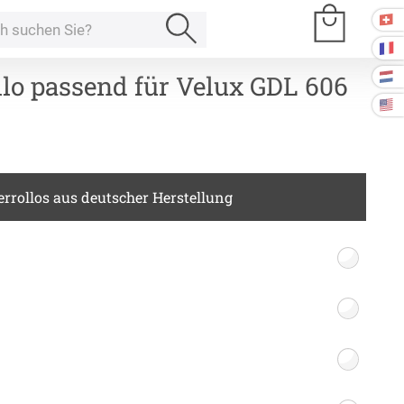
llo passend für Velux GDL 606
e Räume
rrollos aus deutscher Herstellung
Kissen
ssen
Tischdecke
fertigung
schdecken
rössen
Stoffe
fertigung
r
kostoffe
rössen