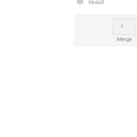
Modell
Zubehö
en
ter
Menge
der
l