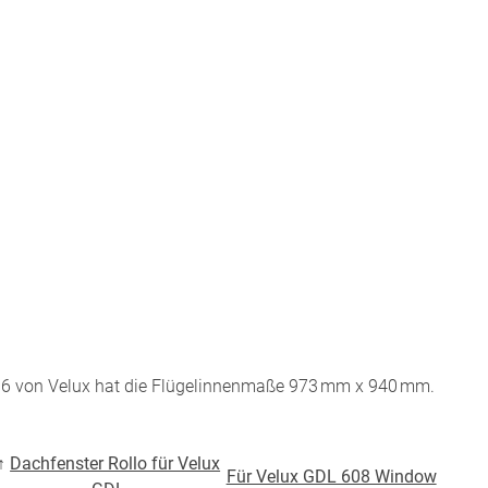
BEZAHLUNG
terversand
Vorkasse
ion
PayPal
Kreditkarte
Rechnung
06 von Velux hat die Flügelinnenmaße 973 mm x 940 mm.
Google Pay
Apple Pay
partner
↑
Dachfenster Rollo für Velux
Für Velux GDL 608 Window