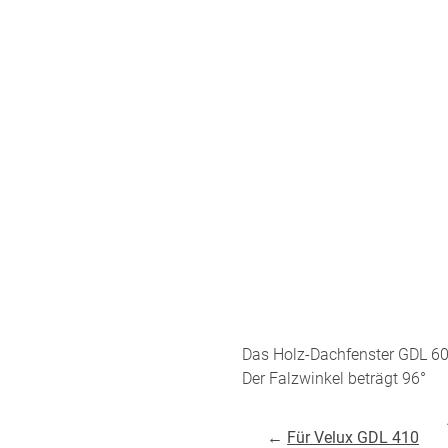
ÜBER UNS
VERSAND
AGB
Kostenloser Mus
Impressum
Versandinformat
Datenschutz
Reklamation
FAQ
Widerruf
Das Holz-Dachfenster GDL 6
Kontakt
Der Falzwinkel beträgt 96°
Unsere Versand
←
Für Velux GDL 410