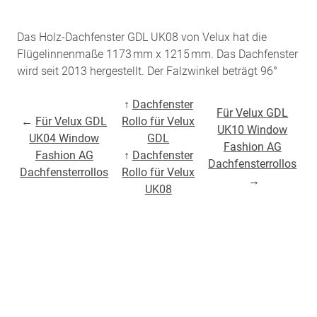
Das Holz-Dachfenster GDL UK08 von Velux hat die
Flügelinnenmaße 1173 mm x 1215 mm. Das Dachfenster
wird seit 2013 hergestellt. Der Falzwinkel beträgt 96°
↑
Dachfenster
Für Velux GDL
←
Für Velux GDL
Rollo für Velux
UK10 Window
UK04 Window
GDL
Fashion AG
Fashion AG
↑
Dachfenster
Dachfensterrollos
Dachfensterrollos
Rollo für Velux
→
UK08