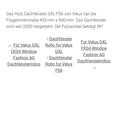
Das Holz-Dachfenster GXL F06 von Velux hat die
Flügelinnenmaße 493 mm x 940 mm. Das Dachfenster
wird seit 2000 hergestellt. Der Falzwinkel beträgt 96°
↑
Dachfenster
Für Velux GXL
←
Für Velux GXL
Rollo für Velux
FK04 Window
CK04 Window
GXL
Fashion AG
Fashion AG
↑
Dachfenster
Dachfensterrollos
Dachfensterrollos
Rollo für Velux
→
F06