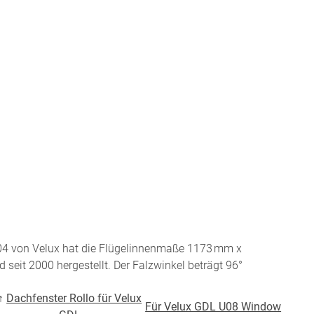
BEZAHLUNG
terversand
Vorkasse
ion
PayPal
Kreditkarte
Rechnung
04 von Velux hat die Flügelinnenmaße 1173 mm x
Google Pay
seit 2000 hergestellt. Der Falzwinkel beträgt 96°
Apple Pay
partner
↑
Dachfenster Rollo für Velux
Für Velux GDL U08 Window