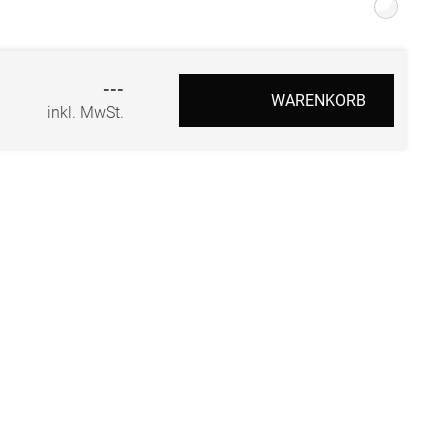
r
---
WARENKORB
inkl. MwSt.