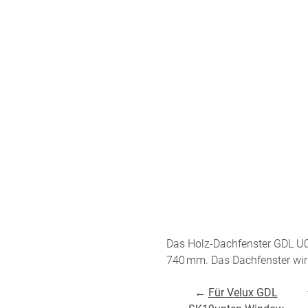
ÜBER UNS
VERSAND
AGB
Kostenloser Mus
Impressum
Versandinformat
Datenschutz
Reklamation
FAQ
Widerruf
Das Holz-Dachfenster GDL U
Kontakt
740 mm. Das Dachfenster wird 
Unsere Versand
←
Für Velux GDL