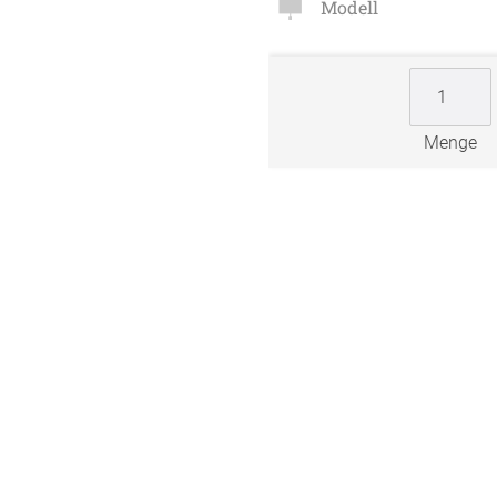
Modell
Zubehö
en
ter
Menge
der
l