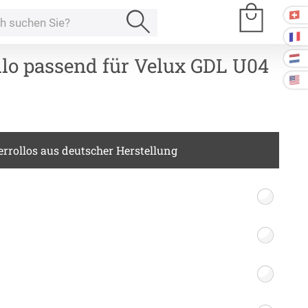
llo passend für Velux GDL U04
e Räume
rrollos aus deutscher Herstellung
Kissen
ssen
Tischdecke
fertigung
schdecken
rössen
Stoffe
fertigung
r
kostoffe
rössen