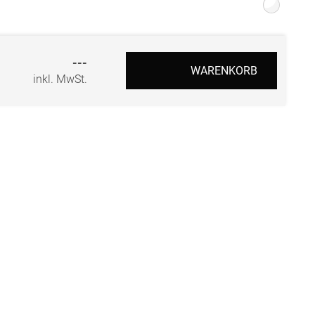
r
---
WARENKORB
inkl. MwSt.