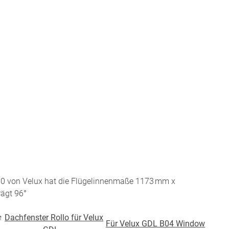
BEZAHLUNG
terversand
Vorkasse
ion
PayPal
Kreditkarte
Rechnung
0 von Velux hat die Flügelinnenmaße 1173 mm x
Google Pay
rägt 96°
Apple Pay
partner
↑
Dachfenster Rollo für Velux
Für Velux GDL B04 Window