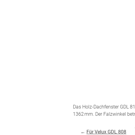
ÜBER UNS
VERSAND
AGB
Kostenloser Mus
Impressum
Versandinformat
Datenschutz
Reklamation
FAQ
Widerruf
Das Holz-Dachfenster GDL 81
Kontakt
1362 mm. Der Falzwinkel bet
Unsere Versand
←
Für Velux GDL 808