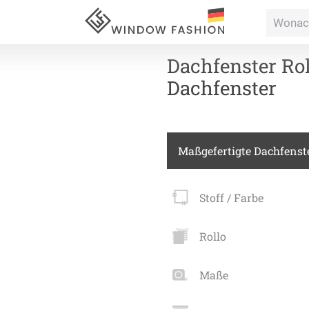
Dachfenster Rol
Dachfenster
Für Ihr
Maßgefertigte Dachfenste
vorhang
Stoff / Farbe
Alle Ki
Massan
Rollo
Alle Ti
Fertigg
ardinen
Maße
Massan
Zubehö
inen
Alle De
Fertigg
tange