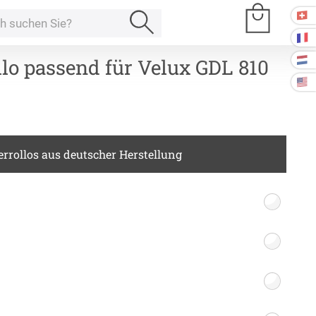
lo passend für Velux GDL 810
e Räume
rrollos aus deutscher Herstellung
Kissen
ssen
Tischdecke
fertigung
schdecken
rössen
Stoffe
fertigung
r
kostoffe
rössen