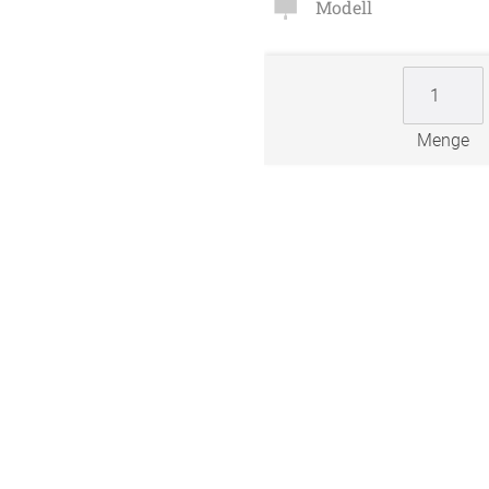
Modell
Zubehö
en
ter
Menge
der
l