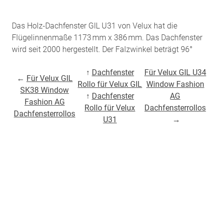
Das Holz-Dachfenster GIL U31 von Velux hat die
Flügelinnenmaße 1173 mm x 386 mm. Das Dachfenster
wird seit 2000 hergestellt. Der Falzwinkel beträgt 96°
↑
Dachfenster
Für Velux GIL U34
←
Für Velux GIL
Rollo für Velux GIL
Window Fashion
SK38 Window
↑
Dachfenster
AG
Fashion AG
Rollo für Velux
Dachfensterrollos
Dachfensterrollos
U31
→