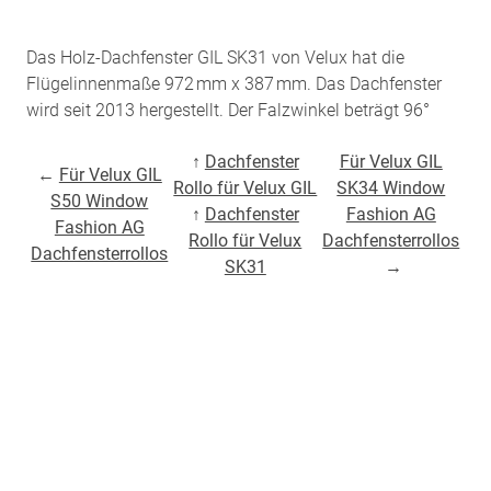
Das Holz-Dachfenster GIL SK31 von Velux hat die
Flügelinnenmaße 972 mm x 387 mm. Das Dachfenster
wird seit 2013 hergestellt. Der Falzwinkel beträgt 96°
↑
Dachfenster
Für Velux GIL
←
Für Velux GIL
Rollo für Velux GIL
SK34 Window
S50 Window
↑
Dachfenster
Fashion AG
Fashion AG
Rollo für Velux
Dachfensterrollos
Dachfensterrollos
SK31
→