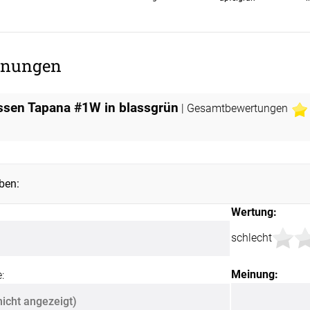
Unsere Versand
nungen
issen Tapana #1W in blassgrün
| Gesamtbewertungen
ben:
Wertung:
schlecht
Meinung:
: