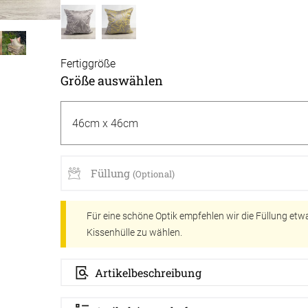
Massan
Zubehö
inen
Alle De
Fertigg
tange
Fertiggröße
Zubehö
Größe auswählen
en
ter
der
Füllung
(Optional)
Für eine schöne Optik empfehlen wir die Füllung etwa
l
Kissenhülle zu wählen.
Artikelbeschreibung