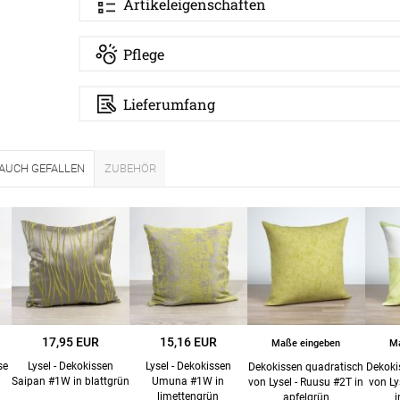
Artikeleigenschaften
Pflege
Lieferumfang
 AUCH GEFALLEN
ZUBEHÖR
ÜBER UNS
VERSAND
AGB
Kostenloser Mus
Impressum
Versandinformat
Datenschutz
Reklamation
17,95 EUR
15,16 EUR
Maße eingeben
Ma
FAQ
Widerruf
se
Lysel - Dekokissen
Lysel - Dekokissen
Dekokissen quadratisch
Dekoki
Saipan #1W in blattgrün
Umuna #1W in
von Lysel - Ruusu #2T in
von Ly
Kontakt
limettengrün
apfelgrün
i