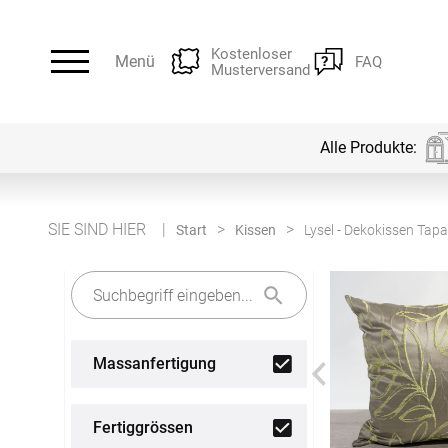
Kostenloser
Menü
FAQ
Musterversand
Alle Produkte:
Alle Produkte:
Für Ihre Fenster & Türen
SIE SIND HIER
Start
Kissen
Lysel - Dekokissen Ta
Plissee
Lamellen
Alle Plissees
Alle Lamellen
Massanfertigung
Rollo
Jalousien
Massanfertigung
Massanfertigung
Fertiggrössen
Alle Rollos
Alle Jalousien
Fertiggrössen
Zubehör
Dachfenster Rollo
Scheibeng