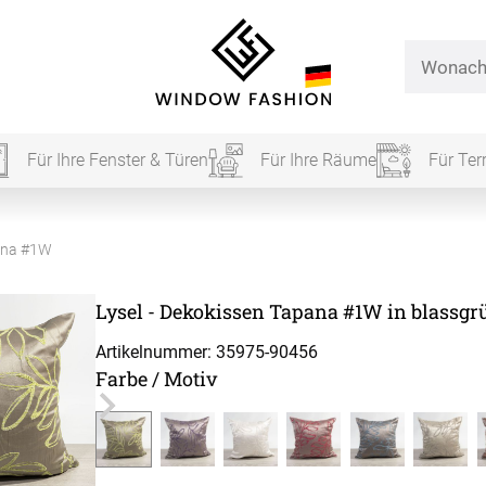
Für Ihre Fenster & Türen
Für Ihre Räume
Für Ter
Für Ihr
pana #1W
Lysel - Dekokissen Tapana #1W in blassgr
vorhang
Artikelnummer: 35975-
90456
Farbe / Motiv
Alle Ki
Massan
Alle Ti
Fertigg
ardinen