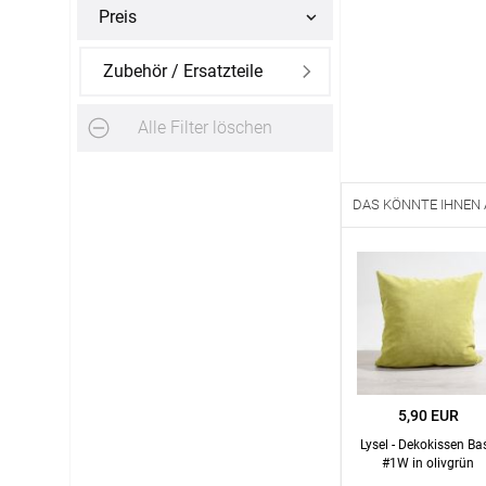
Preis
Alle Markisenstoffe
Zubehör
Massanfertigung
Zubehör / Ersatzteile
Alle Filter löschen
DAS KÖNNTE IHNEN
SERVICE
Haben Sie Fragen?
03745 75 92808
Servicezeiten
:
5,90 EUR
Montag - Freitag: 07:00 - 20:00 Uhr
Lysel - Dekokissen Ba
Ausgenommen:
#1W in olivgrün