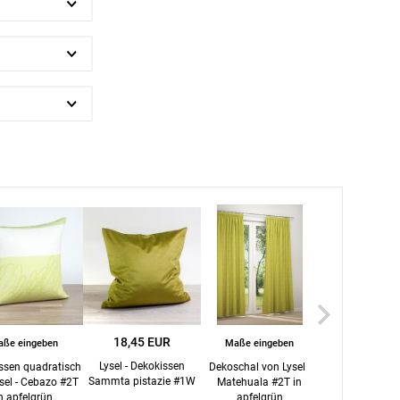
BEZAHLUNG
terversand
Vorkasse
ion
PayPal
Kreditkarte
18,45 EUR
17,16 EU
ße eingeben
Maße eingeben
Rechnung
Lysel - Dekokissen
Lysel Outlet
ssen quadratisch
Dekoschal von Lysel -
Sammta pistazie #1W
Schlaufenschal S
sel - Cebazo #2T
Matehuala #2T in
Google Pay
Hellgrün #
n apfelgrün
apfelgrün