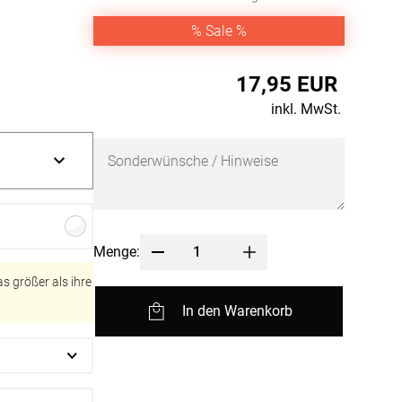
fertigung
r
% Sale %
kostoffe
rössen
17,95 EUR
r
inkl. MwSt.
Menge:
s größer als ihre
In den Warenkorb