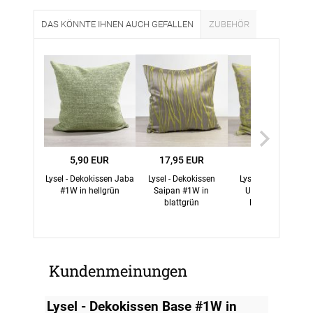
DAS KÖNNTE IHNEN AUCH GEFALLEN
ZUBEHÖR
5,90 EUR
17,95 EUR
16,76 EUR
Lysel - Dekokissen Jaba
Lysel - Dekokissen
Lysel - Dekokissen
#1W in hellgrün
Saipan #1W in
Umuna #1W in
blattgrün
limettengrün
Kundenmeinungen
Lysel - Dekokissen Base #1W in