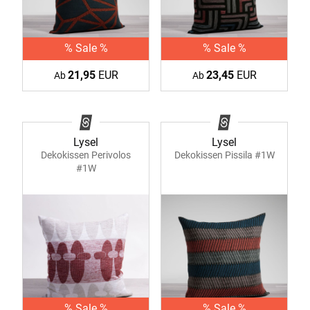
% Sale %
% Sale %
21,95
EUR
23,45
EUR
Ab
Ab
Lysel
Lysel
Dekokissen Perivolos
Dekokissen Pissila #1W
#1W
% Sale %
% Sale %