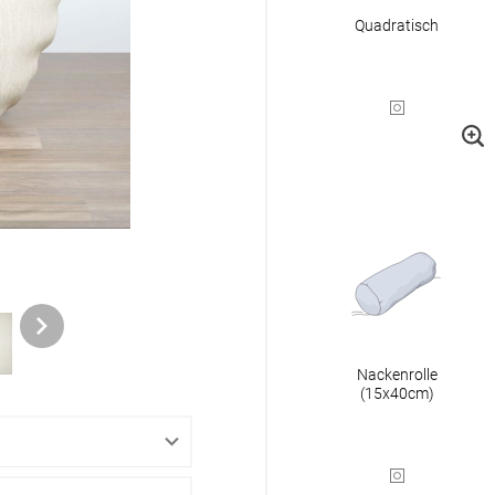
Zubehö
Quadratisch
en
ter
der
l
Nackenrolle
(15x40cm)