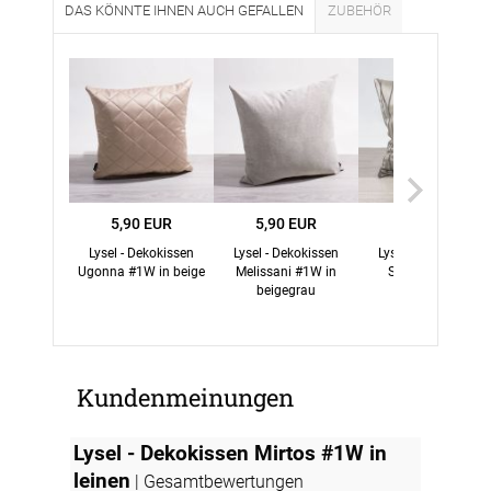
DAS KÖNNTE IHNEN AUCH GEFALLEN
ZUBEHÖR
5,90 EUR
5,90 EUR
16,95 EUR
Lysel - Dekokissen
Lysel - Dekokissen
Lysel - Dekokissen
Ugonna #1W in beige
Melissani #1W in
Saipan #1W in
beigegrau
beigegrau
Kundenmeinungen
Lysel - Dekokissen Mirtos #1W in
leinen
| Gesamtbewertungen