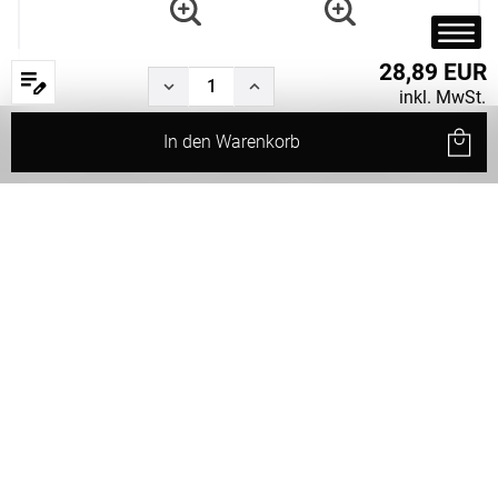
28,89 EUR
inkl. MwSt.
In den
Warenkorb
Start
Produkte
Filter
Service
Status
Rund
Nackenrolle
(15x40cm)
Weiter
Weiter Einkaufen
Maße eingeben
Breite: 40cm, Höhe: 25cm