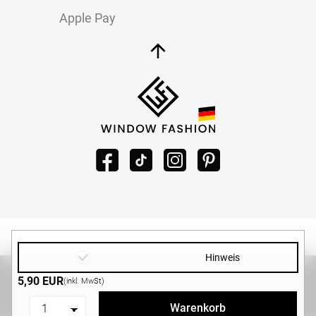
Apple Pay
Hinweis
Copyright ©2026 -
WINDOW-FASHION.DE
|
Design und
5,90 EUR
(inkl. MwSt)
Entwicklung von
MG-Systems GmbH
Warenkorb