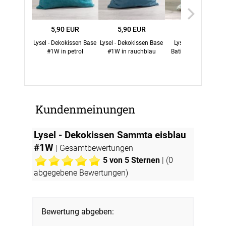
5,90 EUR
5,90 EUR
14,45 EUR
Lysel - Dekokissen Base
Lysel - Dekokissen Base
Lysel - Dekokissen
#1W in petrol
#1W in rauchblau
Batikstyle mint #1W
Kundenmeinungen
Lysel - Dekokissen Sammta eisblau
#1W
| Gesamtbewertungen
5
von 5 Sternen
| (
0
abgegebene Bewertungen)
Bewertung abgeben: