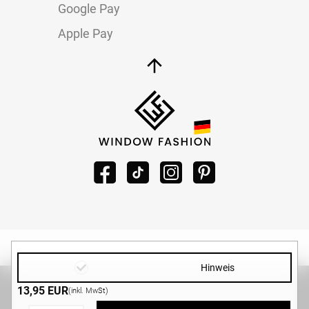
Google Pay
Apple Pay
Hinweis
Copyright ©2026 -
WINDOW-FASHION.DE
|
Design und
13,95 EUR
(inkl. MwSt)
Entwicklung von
MG-Systems GmbH