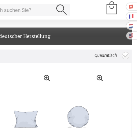
deutscher Herstellung
e Räume
Quadratisch
Kissen
ssen
Tischdecke
fertigung
schdecken
rössen
Stoffe
fertigung
r
kostoffe
rössen