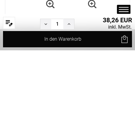
38,26 EUR
inkl. MwSt.
In den
Warenkorb
Start
Produkte
Filter
Service
Status
Rund
Nackenrolle
(15x40cm)
Weiter
Weiter Einkaufen