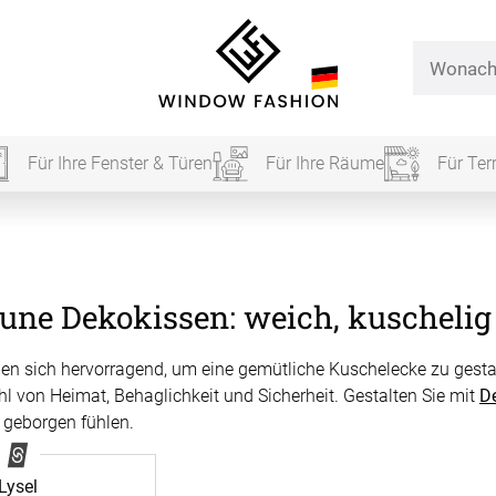
Für Ihre Fenster & Türen
Für Ihre Räume
Für Ter
Für Ihr
une Dekokissen: weich, kuschelig
vorhang
en sich hervorragend, um eine gemütliche Kuschelecke zu gestal
Alle Ki
hl von Heimat, Behaglichkeit und Sicherheit. Gestalten Sie mit
D
 geborgen fühlen.
Massan
Alle Ti
Fertigg
Lysel
ardinen