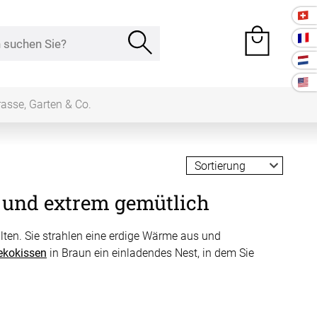
rasse, Garten & Co.
e Räume
 und extrem gemütlich
Kissen
ten. Sie strahlen eine erdige Wärme aus und
ssen
ekokissen
in Braun ein einladendes Nest, in dem Sie
Tischdecke
fertigung
schdecken
rössen
Stoffe