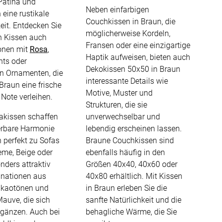
 Patina und
Neben einfarbigen
 eine rustikale
Couchkissen in Braun, die
eit. Entdecken Sie
möglicherweise Kordeln,
n Kissen auch
Fransen oder eine einzigartige
onen mit
Rosa
,
Haptik aufweisen, bieten auch
ints oder
Dekokissen 50x50 in Braun
en Ornamenten, die
interessante Details wie
Braun eine frische
Motive, Muster und
 Note verleihen.
Strukturen, die sie
BEZAHLUNG
akissen schaffen
unverwechselbar und
rbare Harmonie
lebendig erscheinen lassen.
 perfekt zu Sofas
Braune Couchkissen sind
terversand
Vorkasse
eme, Beige oder
ebenfalls häufig in den
ion
PayPal
nders attraktiv
Größen 40x40, 40x60 oder
nationen aus
40x80 erhältlich. Mit Kissen
Kreditkarte
kaotönen und
in Braun erleben Sie die
Rechnung
auve, die sich
sanfte Natürlichkeit und die
rgänzen. Auch bei
behagliche Wärme, die Sie
Google Pay