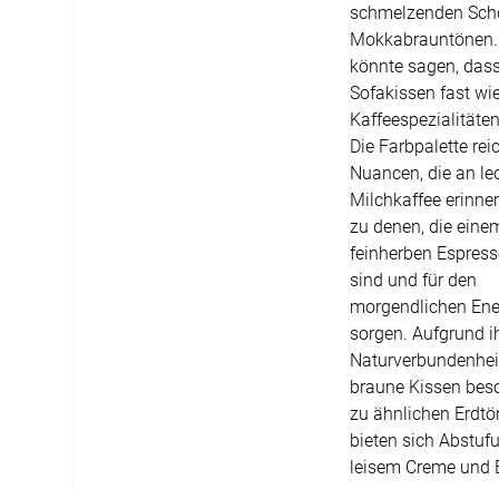
12:00 - 13.00 Uhr
schmelzenden Sch
Mokkabrauntönen
Live Chat
könnte sagen, das
Sofakissen fast wi
service@window-fashion.de
Kaffeespezialitäten
Die Farbpalette rei
Nuancen, die an le
Milchkaffee erinner
zu denen, die eine
feinherben Espress
sind und für den
morgendlichen Ene
sorgen. Aufgrund i
Naturverbundenhei
braune Kissen bes
zu ähnlichen Erdtö
bieten sich Abstuf
leisem Creme und 