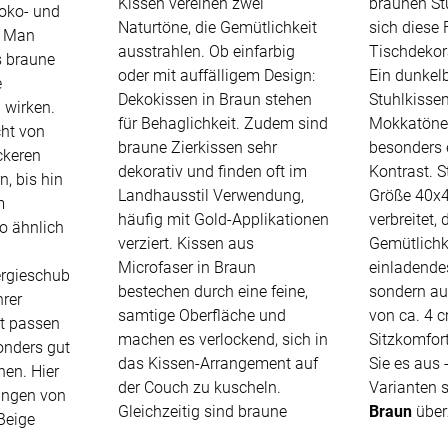
Kissen vereinen zwei
braunen St
oko- und
Naturtöne, die Gemütlichkeit
sich diese
Unsere Versand
. Man
ausstrahlen. Ob einfarbig
Tischdekora
s braune
oder mit auffälligem Design:
Ein dunkel
e
Dekokissen in Braun stehen
Stuhlkisse
 wirken.
für Behaglichkeit. Zudem sind
Mokkatönen
cht von
braune Zierkissen sehr
besonders e
ckeren
dekorativ und finden oft im
Kontrast. S
n, bis hin
Landhausstil Verwendung,
Größe 40x4
m
häufig mit Gold-Applikationen
verbreitet, 
o ähnlich
verziert. Kissen aus
Gemütlichk
Microfaser in Braun
einladendes
rgieschub
bestechen durch eine feine,
sondern au
hrer
samtige Oberfläche und
von ca. 4 
t passen
machen es verlockend, sich in
Sitzkomfort
onders gut
das Kissen-Arrangement auf
Sie es aus 
nen. Hier
der Couch zu kuscheln.
Varianten 
ungen von
Gleichzeitig sind braune
Braun
über
Beige