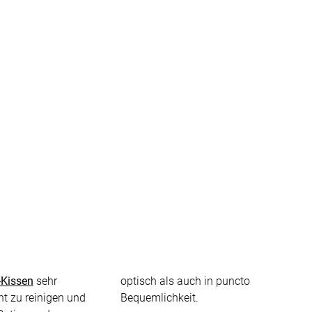
fertigung
r
kostoffe
rössen
r
-Kissen
sehr
optisch als auch in puncto
cht zu reinigen und
Bequemlichkeit.