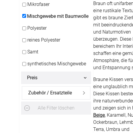
Braun oft unifarbe
Mikrofaser
Alle Markisenstoffe
Zubehör
eine rustikale Text
Mischgewebe mit Baumwolle
gibt es braune Zier
Massanfertigung
mit beeindruckend
Polyester
und Naturmotiven
überzeugen. Diese
reines Polyester
bereichern Ihr Inter
Samt
schaffen eine gemü
Atmosphäre, die f
synthetisches Mischgewebe
SERVICE
und Entspannung s
Preis
Braune Kissen ver
Haben Sie Fragen?
eine unglaublich m
Zubehör / Ersatzteile
Diese Kissen best
03745 75 92808
ihre naturverbund
Servicezeiten
:
und zeigen sich in
Alle Filter löschen
Montag - Freitag: 07:00 - 20:00 Uhr
Beige
, Karamell, N
Ockerbraun, Lehmb
Ausgenommen:
Terra, Umbra und