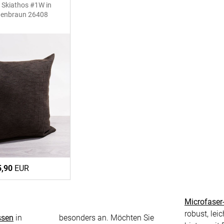
 Skiathos #1W in
Massan
Zubehö
denbraun 26408
inen
Alle De
Fertigg
tange
Zubehö
en
ter
der
l
5,90
EUR
Microfaser
robust, lei
ssen
in
besonders an. Möchten Sie