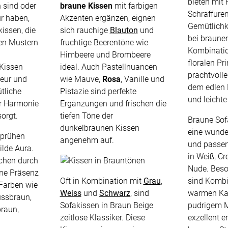
bieten mit
n sind oder
braune Kissen
mit farbigen
Schraffuren
ur haben,
Akzenten ergänzen, eignen
Gemütlichk
kissen, die
sich rauchige
Blauton
und
bei braune
en Mustern
fruchtige Beerentöne wie
Kombinati
Himbeere und Brombeere
floralen Pr
 Kissen
ideal. Auch Pastellnuancen
prachtvoll
ieur und
wie Mauve,
Rosa
, Vanille und
dem edlen 
tliche
Pistazie sind perfekte
und leichte
ür Harmonie
Ergänzungen und frischen die
ÜBER UNS
VERSAND
orgt.
tiefen Töne der
Braune Sof
dunkelbraunen Kissen
eine wunde
sprühen
angenehm auf.
und passen
ilde Aura.
AGB
Kostenloser Mus
in Weiß, Cr
echen durch
Impressum
Versandinformat
Nude. Beso
ene Präsenz
Oft in Kombination mit
Grau
,
sind Kombi
 Farben wie
Datenschutz
Reklamation
Weiss
und
Schwarz
, sind
warmen Ka
ussbraun,
FAQ
Widerruf
Sofakissen in Braun Beige
pudrigem M
raun,
zeitlose Klassiker. Diese
exzellent e
Kontakt