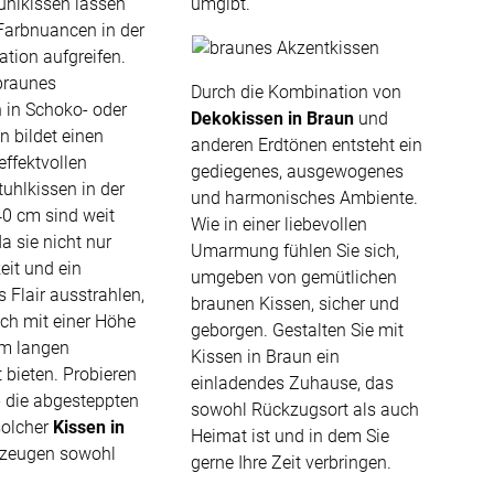
uhlkissen lassen
umgibt.
Apple Pay
 Farbnuancen in der
partner
tion aufgreifen.
braunes
Durch die Kombination von
n in Schoko- oder
Dekokissen in Braun
und
 bildet einen
anderen Erdtönen entsteht ein
ffektvollen
gediegenes, ausgewogenes
tuhlkissen in der
und harmonisches Ambiente.
0 cm sind weit
Wie in einer liebevollen
da sie nicht nur
Umarmung fühlen Sie sich,
eit und ein
umgeben von gemütlichen
 Flair ausstrahlen,
braunen Kissen, sicher und
ch mit einer Höhe
geborgen. Gestalten Sie mit
cm langen
Kissen in Braun ein
 bieten. Probieren
einladendes Zuhause, das
- die abgesteppten
sowohl Rückzugsort als auch
solcher
Kissen in
Heimat ist und in dem Sie
zeugen sowohl
gerne Ihre Zeit verbringen.