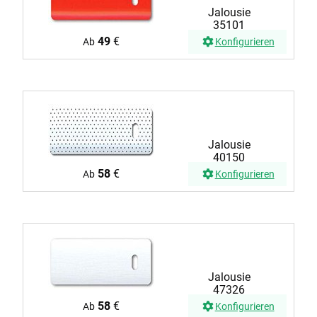
Jalousie
35101
49
€
Ab
Konfigurieren
Jalousie
40150
58
€
Ab
Konfigurieren
Jalousie
47326
58
€
Ab
Konfigurieren