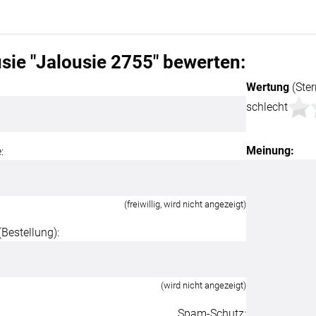
sie "Jalousie 2755" bewerten:
Wertung
(Ster
schlecht
Meinung:
:
ÜBER UNS
VERSAND
AGB
Kostenloser Mus
(freiwillig, wird nicht angezeigt)
Impressum
Versandinformat
estellung):
Datenschutz
Reklamation
FAQ
Widerruf
(wird nicht angezeigt)
Kontakt
Spam-Schutz: