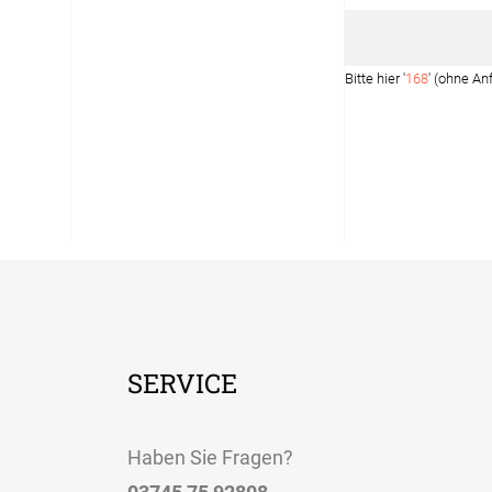
12:00 - 13.00 Uhr
Live Chat
Bitte hier '
168
' (ohne An
service@window-fashion.de
SERVICE
Haben Sie Fragen?