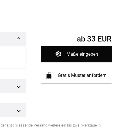
fertigung
r
kostoffe
rössen
r
ab
33
EUR
Maße eingeben
Gratis Muster anfordern
ss der anschliessende Versand weitere ein bis zwei Werktage in