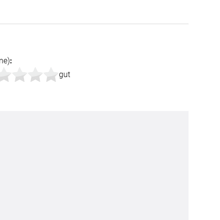
ne)
:
gut
BEZAHLUNG
terversand
Vorkasse
ion
PayPal
Kreditkarte
Rechnung
Google Pay