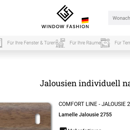
Für Ihre Fenster & Türen
Für Ihre Räume
Für Ter
Für Ihr
Jalousien
individuell 
vorhang
Alle Ki
COMFORT LINE - JALOUSIE 
Lamelle Jalousie 2755
Massan
Alle Ti
Fertigg
ardinen