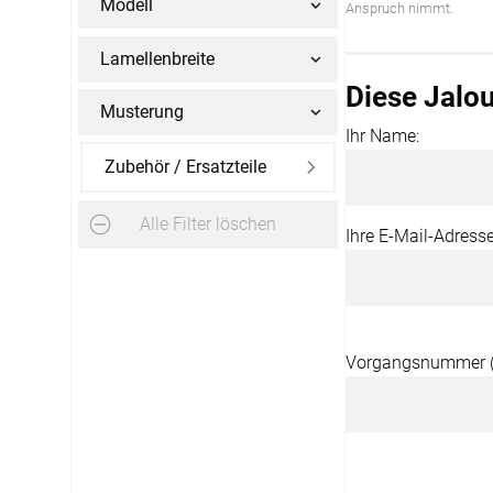
Modell
Anspruch nimmt.
Alle Markisenstoffe
Zubehör
Lamellenbreite
Massanfertigung
Diese Jalou
Musterung
Ihr Name:
Zubehör / Ersatzteile
Alle Filter löschen
Ihre E-Mail-Adresse
SERVICE
Haben Sie Fragen?
03745 75 92808
Vorgangsnummer (B
Servicezeiten
:
Montag - Freitag: 07:00 - 20:00 Uhr
Ausgenommen: