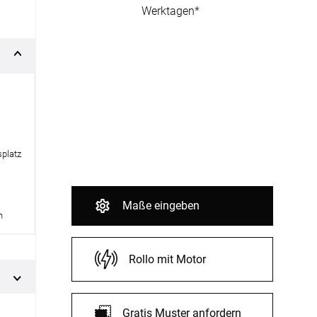
Werktagen*
fertigung
r
kostoffe
rössen
r
splatz
Maße eingeben
h
Rollo mit Motor
Gratis Muster anfordern