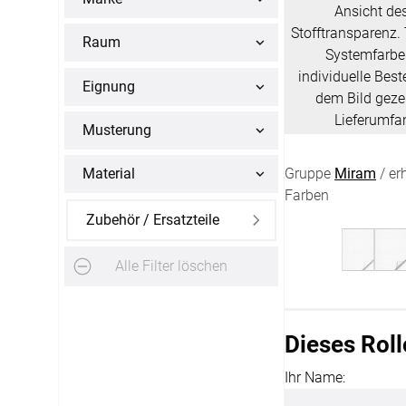
Ansicht des
Alle Markisenstoffe
Zubehör
Stofftransparenz.
Raum
Systemfarbe
Massanfertigung
individuelle Best
Eignung
dem Bild gezei
Lieferumfan
Musterung
Gruppe
Miram
/ er
Material
Farben
SERVICE
Zubehör / Ersatzteile
Haben Sie Fragen?
Alle Filter löschen
03745 75 92808
Servicezeiten
:
Dieses Rol
Montag - Freitag: 07:00 - 20:00 Uhr
Ihr Name:
Ausgenommen: