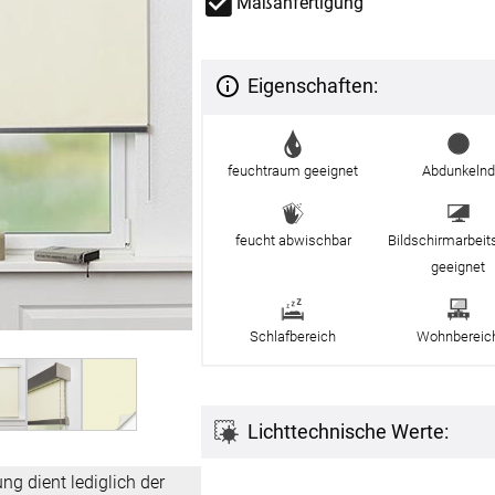
Maßanfertigung
Massan
Zubehö
inen
Alle De
Fertigg
tange
Eigenschaften:
Zubehö
en
ter
feuchtraum geeignet
Abdunkelnd
der
feucht abwischbar
Bildschirmarbeit
geeignet
Schlafbereich
Wohnbereic
l
Lichttechnische Werte:
ung dient lediglich der