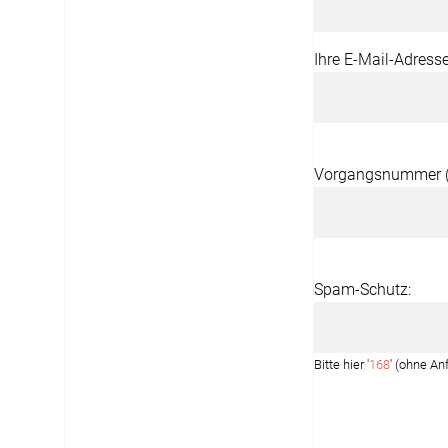
12:00 - 13.00 Uhr
Live Chat
Ihre E-Mail-Adresse
service@window-fashion.de
Vorgangsnummer (B
Spam-Schutz:
Bitte hier '
168
' (ohne An