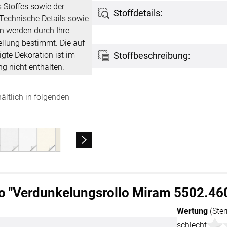
 Stoffes sowie der
Stoffdetails:
 Technische Details sowie
n werden durch Ihre
ellung bestimmt. Die auf
gte Dekoration ist im
Stoffbeschreibung:
g nicht enthalten.
hältlich in folgenden
ÜBER UNS
VERSAND
AGB
Kostenloser Mus
Impressum
Versandinformat
Datenschutz
Reklamation
lo "Verdunkelungsrollo Miram 5502.46
FAQ
Widerruf
Wertung
(Ster
Kontakt
schlecht