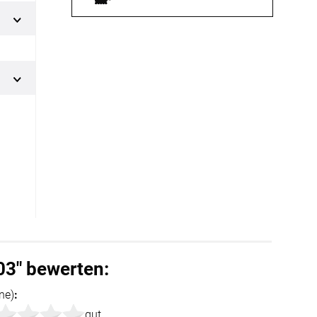
BEZAHLUNG
terversand
Vorkasse
ion
PayPal
Kreditkarte
03" bewerten:
Rechnung
ne)
:
Google Pay
gut