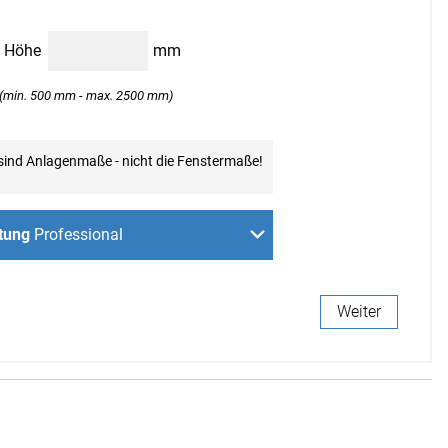
r
Classic
Classic
Motor
H
Höhe
mm
(min. 500 mm - max. 2500 mm)
sind Anlagenmaße - nicht die Fenstermaße!
itung
Professional
uben an der Wand
uben an der Decke
ben in der Fensternische
Weiter
Weiter