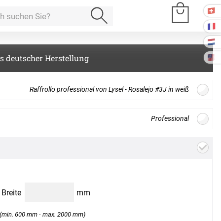
s deutscher Herstellung
e Räume
Raffrollo professional von Lysel - Rosalejo #3J in weiß
Kissen
Professional
Gratis
Stoffmuster
bestellen
offdesign
ssen
Tischdecke
fertigung
en zwischen Bildschirmdarstellung und Produkt auftreten. Bitte
schdecken
rössen
Stoffe
s auf. Wir senden Ihnen gerne ein Muster zur Ansicht.
B
Breite
mm
fertigung
r
kostoffe
(min. 600 mm - max. 2000 mm)
rössen
Weiter