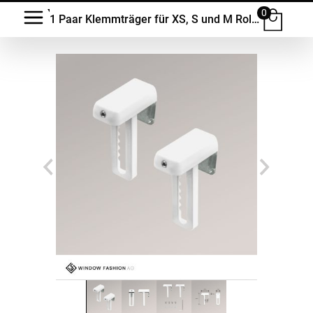
0
1 Paar Klemmträger für XS, S und M Rollos #1W