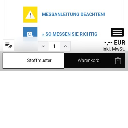
MESSANLEITUNG BEACHTEN!
» SO MESSEN SIE RICHTIG
139,46 EUR
inkl. MwSt.
Hinweis:
Ungeraffte Maße!
Stoffmuster
Warenkorb
Um später einen schönen Faltenwurf zu erhalten,
Start
Produkte
Filter
Service
empfehlen wir, das ermittelte Maß mit 2 oder 1,5 zu
multiplizieren.
Status
Weiter
Schlaufenschal von Lysel - Rosalejo
Stoffdesign
#2T in weiß