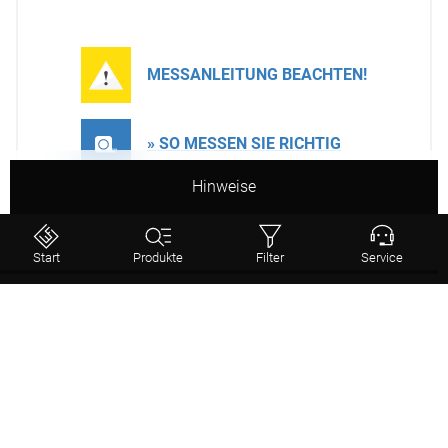
MESSANLEITUNG BEACHTEN!
» SO MESSEN SIE RICHTIG
Hinweise
Hinweis:
Ungeraffte Maße!
Um später einen schönen Faltenwurf zu erhalten,
Start
Produkte
Filter
Service
empfehlen wir, das ermittelte Maß mit 2 oder 1,5 zu
multiplizieren.
Status
Weiter
Dekoschal von Lysel - Ruusu #2T in
Stoffdesign