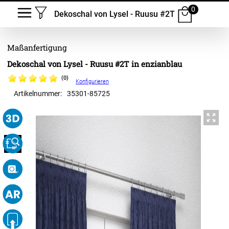
0
Dekoschal von Lysel - Ruusu #2T
Dekoschal von Lysel - Ruusu #2T in enzianblau
(0)
Konfigurieren
Artikelnummer:
35301
-
85725