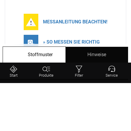
MESSANLEITUNG BEACHTEN!
» SO MESSEN SIE RICHTIG
Stoffmuster
Hinweise
Hinweis:
Ungeraffte Maße!
Um später einen schönen Faltenwurf zu erhalten,
Start
Produkte
Filter
Service
empfehlen wir, das ermittelte Maß mit 2 oder 1,5 zu
multiplizieren.
Status
Weiter
Dekoschal von Lysel - Daniel #2T in
Stoffdesign