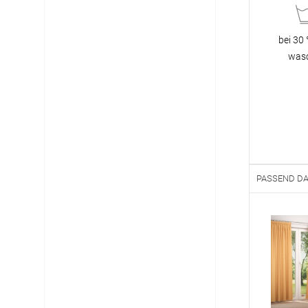
12:00 - 13.00 Uhr
Live Chat
bei 30
service@window-fashion.de
was
PASSEND D