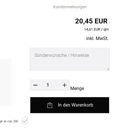
fertigung
Kundenmeinungen
r
kostoffe
rössen
20,45 EUR
r
14,61 EUR / qm
inkl. MwSt.
Menge
In den Warenkorb
e in cm: 100