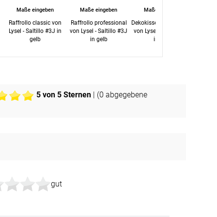
Maße eingeben
Maße eingeben
Maße eingeben
Maß
Raffrollo classic von
Raffrollo professional
Dekokissen quadratisch
Dekoki
Lysel - Saltillo #3J in
von Lysel - Saltillo #3J
von Lysel - Saltillo #2T
Lysel -
gelb
in gelb
in gelb
5
von 5 Sternen
| (
0
abgegebene
gut