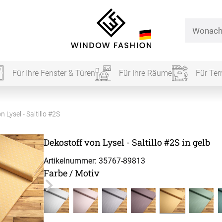
Für Ihre Fenster & Türen
Für Ihre Räume
Für Ter
Für Ihr
 Lysel - Saltillo #2S
Dekostoff von Lysel - Saltillo #2S in gelb
vorhang
Artikelnummer: 35767-
89813
Farbe / Motiv
Alle Ki
Massan
Alle Ti
Fertigg
ardinen