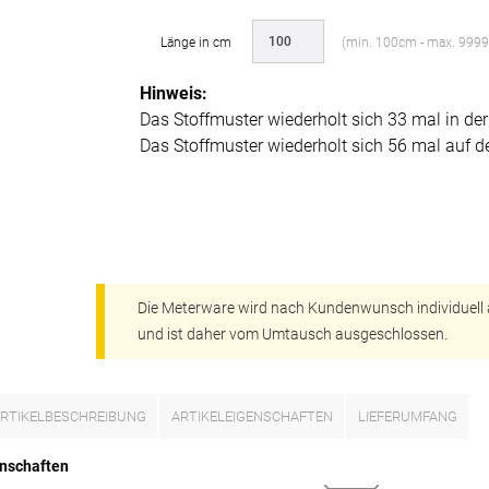
Länge in cm
(min. 100cm - max. 999
Hinweis:
Das Stoffmuster wiederholt sich 33 mal in de
Das Stoffmuster wiederholt sich 56 mal auf d
ÜBER UNS
VERSAND
Die Meterware wird nach Kundenwunsch individuell
AGB
Kostenloser Mus
und ist daher vom Umtausch ausgeschlossen.
Impressum
Versandinformat
Datenschutz
Reklamation
RTIKELBESCHREIBUNG
ARTIKELEIGENSCHAFTEN
LIEFERUMFANG
FAQ
Widerruf
nschaften
Kontakt