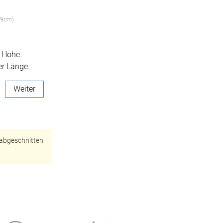
99cm)
r Höhe.
er Länge.
Weiter
BEZAHLUNG
 abgeschnitten
terversand
Vorkasse
ion
PayPal
Kreditkarte
Rechnung
Google Pay