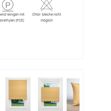
Apple Pay
partner
end reinigen mit
Chlor- bleiche nicht
lor­ethylen (PCE)
möglich