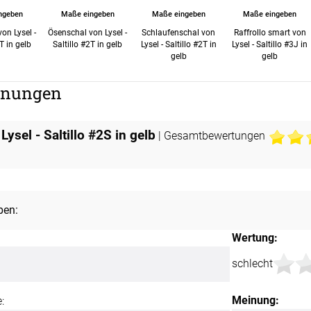
ngeben
Maße eingeben
Maße eingeben
Maße eingeben
on Lysel -
Ösenschal von Lysel -
Schlaufenschal von
Raffrollo smart von
T in gelb
Saltillo #2T in gelb
Lysel - Saltillo #2T in
Lysel - Saltillo #3J in
gelb
gelb
nungen
ysel - Saltillo #2S in gelb
| Gesamtbewertungen
ben:
Wertung:
schlecht
Meinung:
: