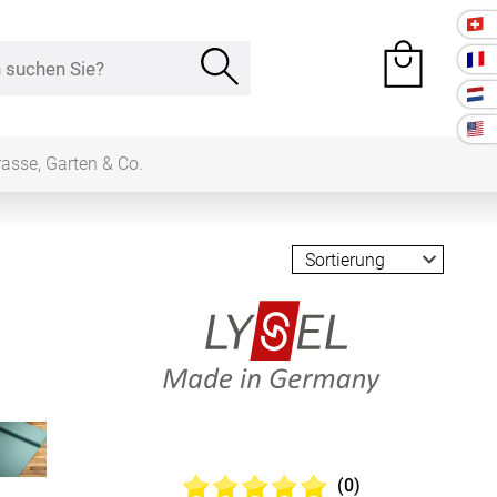
rasse, Garten & Co.
e Räume
Kissen
ssen
Tischdecke
Lysel Made in Germany Stoffe
fertigung
schdecken
rössen
(0)
Stoffe