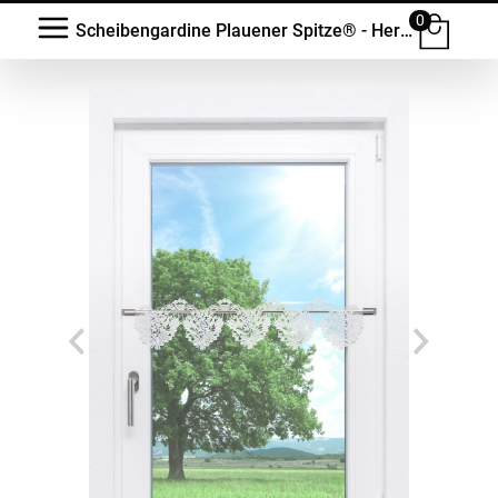
0
Scheibengardine Plauener Spitze® - Herzdekor #1W