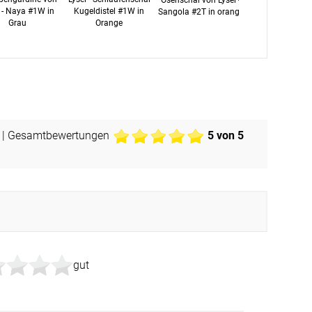
l - Naya #1W in
Kugeldistel #1W in
Sangola #2T in orange
Midas #2T 
Grau
Orange
blassorang
| Gesamtbewertungen
5
von 5
gut