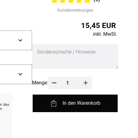
fertigung
r
Kundenmeinungen
kostoffe
rössen
15,45 EUR
r
inkl. MwSt.
Menge:
In den Warenkorb
ir das
en