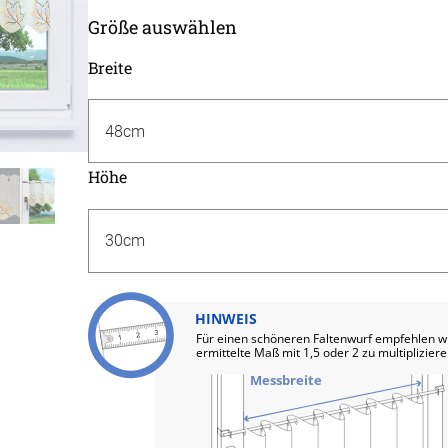
Massan
Größe auswählen
Zubehö
inen
Alle De
Fertigg
tange
Breite
Zubehö
en
ter
Höhe
der
HINWEIS
l
Für einen schöneren Faltenwurf empfehlen w
ermittelte Maß mit 1,5 oder 2 zu multiplizier
Messbreite