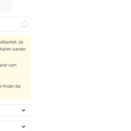
llbarkeit, da
ehalten werden
BEZAHLUNG
 daher vom
terversand
Vorkasse
 finden Sie
ion
PayPal
Kreditkarte
Rechnung
Google Pay