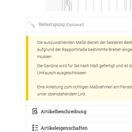
Befestigung
(Optional)
Die auszuwählenden Maße dienen der besseren Beste
aufgrund der Rapportmaße bestimmte Breiten eing
müssen.
ÜBER UNS
VERSAND
Die Gardine wird für Sie nach Maß gefertigt und ist
Umtausch ausgeschlossen.
AGB
Kostenloser Mus
Eine Anleitung zum richtigen Maßnehmen am Fenster
unter obenstehendem Link.
Impressum
Versandinformat
Datenschutz
Reklamation
Artikelbeschreibung
FAQ
Widerruf
Artikeleigenschaften
Kontakt