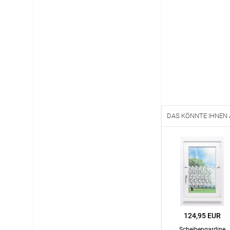
12:00 - 13.00 Uhr
Live Chat
service@window-fashion.de
DAS KÖNNTE IHNEN
124,95 EUR
Scheibengardine