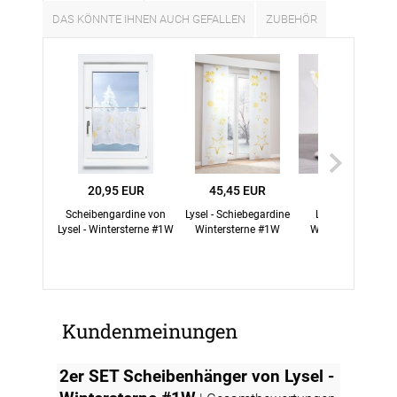
DAS KÖNNTE IHNEN AUCH GEFALLEN
ZUBEHÖR
20,95 EUR
45,45 EUR
13,95 EUR
Scheibengardine von
Lysel - Schiebegardine
Lysel - Dekokisse
Lysel - Wintersterne #1W
Wintersterne #1W
Wintersterne #1W 
goldgelb
Kundenmeinungen
2er SET Scheibenhänger von Lysel -