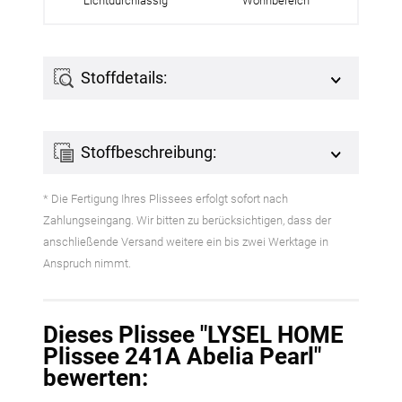
Lichtdurchlässig
Wohnbereich
Stoffdetails:
Stoffbeschreibung:
* Die Fertigung Ihres Plissees erfolgt sofort nach
Zahlungseingang. Wir bitten zu berücksichtigen, dass der
anschließende Versand weitere ein bis zwei Werktage in
Anspruch nimmt.
Dieses Plissee "LYSEL HOME
Plissee 241A Abelia Pearl"
bewerten: