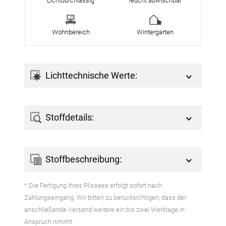
Lichtdurchlässig
feucht abwischbar
Wohnbereich
Wintergarten
Lichttechnische Werte:
Stoffdetails:
Stoffbeschreibung:
* Die Fertigung Ihres Plissees erfolgt sofort nach
Zahlungseingang. Wir bitten zu berücksichtigen, dass der
anschließende Versand weitere ein bis zwei Werktage in
Anspruch nimmt.