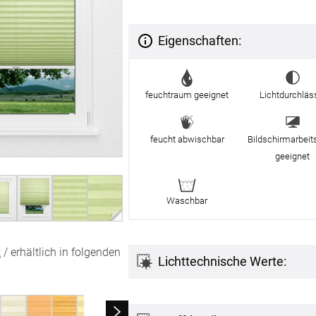
Massan
Zubehö
inen
Alle De
Eigenschaften:
Fertigg
tange
Zubehö
en
feuchtraum geeignet
Lichtdurchläs
ter
feucht abwischbar
Bildschirmarbeit
der
geeignet
Waschbar
l
x
/ erhältlich in folgenden
Lichttechnische Werte: