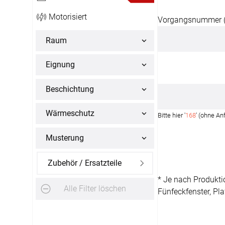
12:00 - 13.00 Uhr
Motorisiert
Vorgangsnummer (B
Live Chat
Raum
service@window-fashion.de
Eignung
Beschichtung
Wärmeschutz
Bitte hier '
168
' (ohne An
Musterung
Zubehör / Ersatzteile
* Je nach Produkti
Alle Filter löschen
Fünfeckfenster, Pla