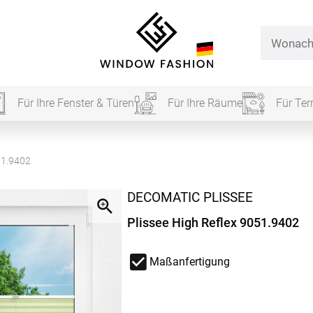
Für Ihre Fenster & Türen
Für Ihre Räume
Für Ter
Für Ihr
51.9402
DECOMATIC PLISSEE
vorhang
Plissee High Reflex 9051.9402
Alle Ki
Maßanfertigung
Massan
Alle Ti
Fertigg
ardinen