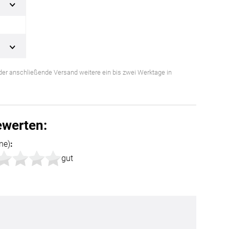
s der anschließende Versand weitere ein bis zwei Werktage in
BEZAHLUNG
ewerten:
ne)
:
terversand
Vorkasse
gut
ion
PayPal
Kreditkarte
Rechnung
Google Pay