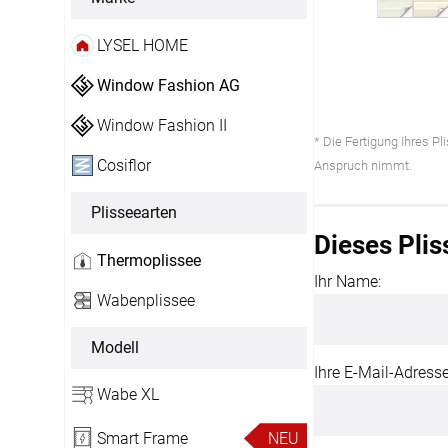
Alle Markisenstoffe
Zubehör
LYSEL HOME
Massanfertigung
Window Fashion AG
Window Fashion II
* Die Fertigung Ihres P
Cosiflor
Anspruch nimmt.
Plisseearten
SERVICE
Dieses Plis
Thermoplissee
Ihr Name:
Haben Sie Fragen?
Wabenplissee
03745 75 92808
Modell
Servicezeiten
:
Ihre E-Mail-Adresse
Montag - Freitag: 07:00 - 20:00 Uhr
Wabe XL
Ausgenommen:
Smart Frame
NEU