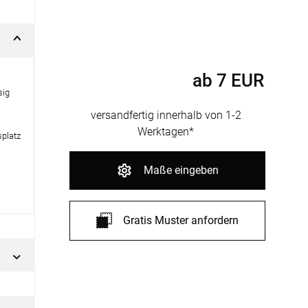
fertigung
r
kostoffe
rössen
r
ab
7
EUR
sig
versandfertig innerhalb von 1-2
Werktagen*
splatz
Maße eingeben
Gratis Muster anfordern