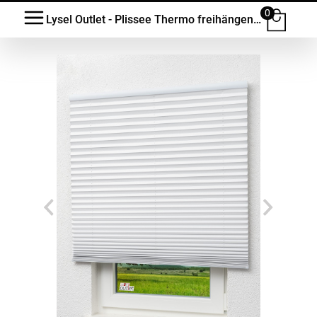
0
Lysel Outlet - Plissee Thermo freihängend Reinweiß #1W