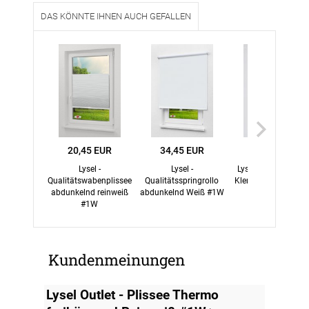
DAS KÖNNTE IHNEN AUCH GEFALLEN
20,45 EUR
34,45 EUR
23,45 EUR
Lysel -
Lysel -
Lysel - Qualitätsroll
Qualitätswabenplissee
Qualitätsspringrollo
Klemmträger Ther
abdunkelnd reinweiß
abdunkelnd Weiß #1W
Reinweiß #1W
#1W
Kundenmeinungen
Lysel Outlet - Plissee Thermo