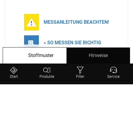
MESSANLEITUNG BEACHTEN!
» SO MESSEN SIE RICHTIG
Stoffmuster
Hinweise
Hinweis:
Ungeraffte Maße!
Um später einen schönen Faltenwurf zu erhalten,
Start
Produkte
Filter
Service
empfehlen wir, das ermittelte Maß mit 2 oder 1,5 zu
multiplizieren.
Status
Weiter
Dekoschal von Lysel - Turna #2T in
Stoffdesign