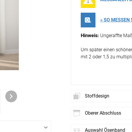
Zubehö
en
ter
» SO MESSEN 
Hinweis:
Ungeraffte Maß
der
Um später einen schönen 
mit 2 oder 1,5 zu multipli
l
Stoffdesign
oberer Abschluss
Neues
St
Auswahl Ösenband