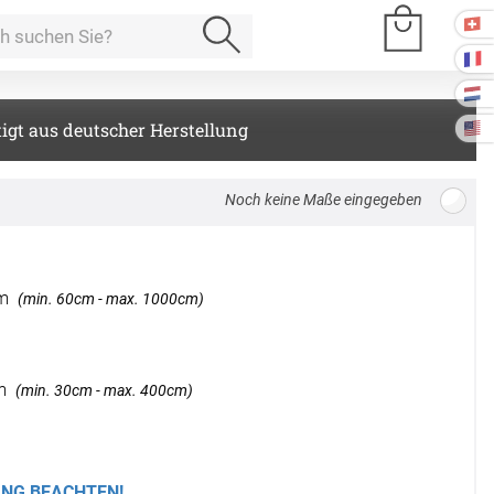
igt aus deutscher Herstellung
e Räume
Breite: 100cm, Höhe: 220cm
Kissen
m
(min. 60cm - max. 1000cm)
ssen
Tischdecke
fertigung
m
(min. 30cm - max. 400cm)
schdecken
rössen
Stoffe
fertigung
r
kostoffe
rössen
NG BEACHTEN!