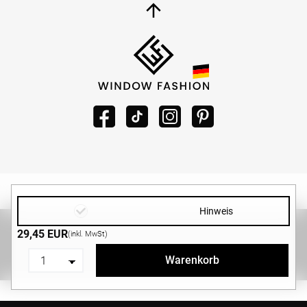
Hinweis
Copyright ©2026 -
WINDOW-FASHION.DE
|
Design und
29,45 EUR
(inkl. MwSt)
Entwicklung von
MG-Systems GmbH
Warenkorb