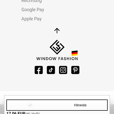
Rechnung
Google Pay
Apple Pay
Hinweis
Copyright ©2026 -
WINDOW-FASHION.DE
|
Design und
17,06 EUR
(inkl. MwSt)