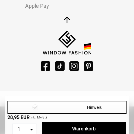
Apple Pay
Hinweis
Copyright ©2026 -
WINDOW-FASHION.DE
|
Design und
28,95 EUR
(inkl. MwSt)
Entwicklung von
MG-Systems GmbH
Warenkorb