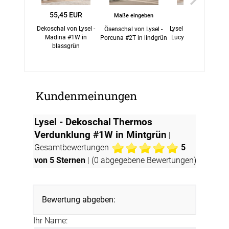
55,45 EUR
45,45 EUR
Maße eingeben
Dekoschal von Lysel -
Lysel - Flächenvorha
Ösenschal von Lysel -
Madina #1W in
Lucy #1W in Mintgrü
Porcuna #2T in lindgrün
blassgrün
Kundenmeinungen
Lysel - Dekoschal Thermos
Verdunklung #1W in Mintgrün
|
Gesamtbewertungen
5
von 5 Sternen
| (
0
abgegebene Bewertungen)
Bewertung abgeben:
Ihr Name: